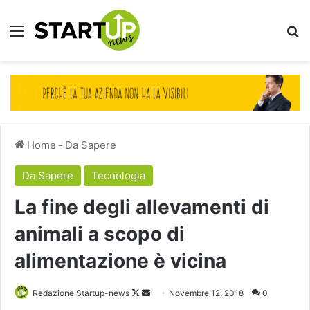
Menu
Ce
Home
-
Da Sapere
Da Sapere
Tecnologia
La fine degli allevamenti di
animali a scopo di
alimentazione è vicina
Follow
Invia
Redazione Startup-news
Novembre 12, 2018
0
on
un'email