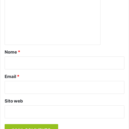
m
m
e
n
t
o
Nome
*
*
Email
*
Sito web