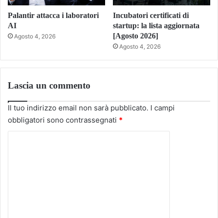
Palantir attacca i laboratori
Incubatori certificati di
AI
startup: la lista aggiornata
[Agosto 2026]
Agosto 4, 2026
Agosto 4, 2026
Lascia un commento
Il tuo indirizzo email non sarà pubblicato.
I campi
obbligatori sono contrassegnati
*
C
o
m
m
e
n