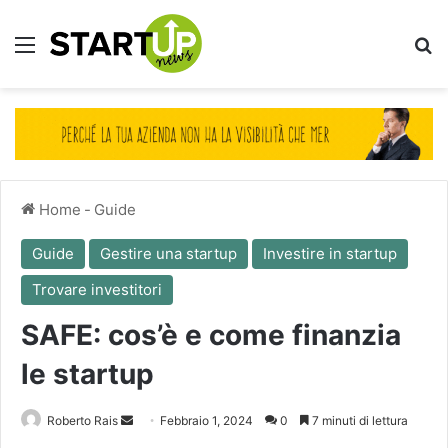
Menu
Ce
Home
-
Guide
Guide
Gestire una startup
Investire in startup
Trovare investitori
SAFE: cos’è e come finanzia
le startup
Invia
Roberto Rais
Febbraio 1, 2024
0
7 minuti di lettura
un'email