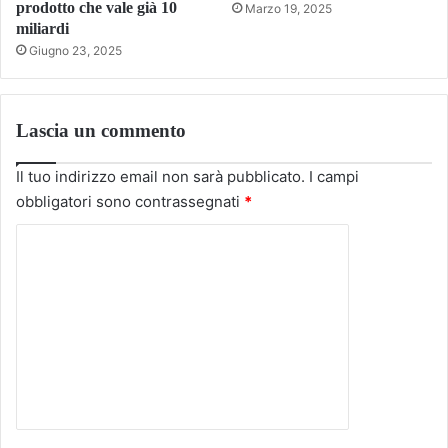
prodotto che vale già 10
Marzo 19, 2025
miliardi
Giugno 23, 2025
Lascia un commento
Il tuo indirizzo email non sarà pubblicato.
I campi
obbligatori sono contrassegnati
*
C
o
m
m
e
n
t