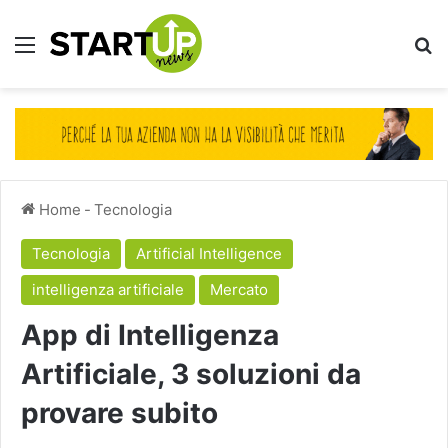
Menu
Ce
Home
-
Tecnologia
Tecnologia
Artificial Intelligence
intelligenza artificiale
Mercato
App di Intelligenza
Artificiale, 3 soluzioni da
provare subito