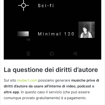
La questione dei diritti d’autore
Sul sito
mubert.com
possiamo generare
musiche prive di
diritti d’autore da usare all’interno di video, podcast o
altre app
. In questo caso il servizio (che può essere
comunque provato gratuitamente) è a pagamento.