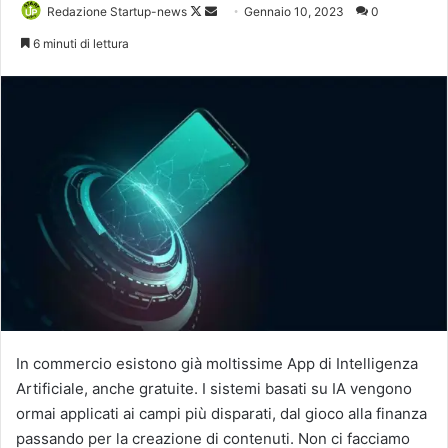
Follow
Invia
Redazione Startup-news
Gennaio 10, 2023
0
on
un'email
6 minuti di lettura
X
In commercio esistono già moltissime App di Intelligenza
Artificiale, anche gratuite. I sistemi basati su IA vengono
ormai applicati ai campi più disparati, dal gioco alla finanza
passando per la creazione di contenuti. Non ci facciamo