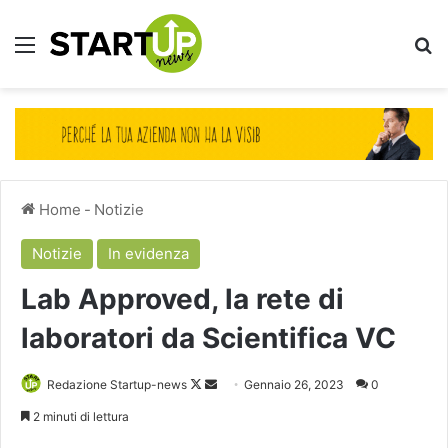
Menu
Ce
Home
-
Notizie
Notizie
In evidenza
Lab Approved, la rete di
laboratori da Scientifica VC
Follow
Invia
Redazione Startup-news
Gennaio 26, 2023
0
on
un'email
2 minuti di lettura
X