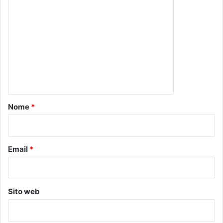
o
m
m
e
n
t
o
Nome
*
*
Email
*
Sito web