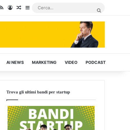
In
u Tube
RSS
Accedi
Articoli Casuali
Barra laterale
CERCA...
AI NEWS
MARKETING
VIDEO
PODCAST
Trova gli ultimi bandi per startup