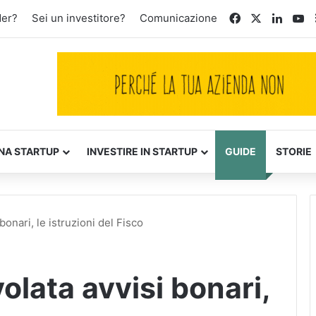
Facebook
X
Linked
Yo
der?
Sei un investitore?
Comunicazione
NA STARTUP
INVESTIRE IN STARTUP
GUIDE
STORIE
bonari, le istruzioni del Fisco
olata avvisi bonari,