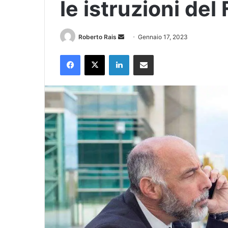
le istruzioni del
Invia
Roberto Rais
Gennaio 17, 2023
un'email
Facebook
X
LinkedIn
Condividi via Email