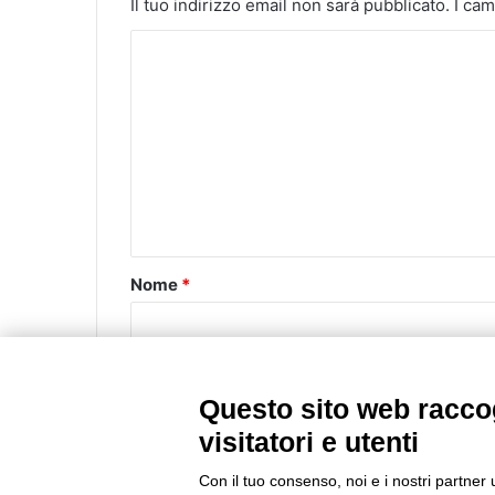
Il tuo indirizzo email non sarà pubblicato.
I cam
C
o
m
m
e
n
t
o
Nome
*
*
Email
*
Questo sito web raccog
visitatori e utenti
Con il tuo consenso, noi e i nostri partner 