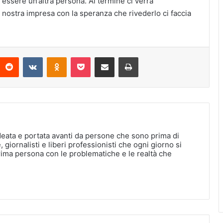
à essere un’altra persona. Al termine ci verrà
 nostra impresa con la speranza che rivederlo ci faccia
interest
Reddit
VKontakte
Odnoklassniki
Pocket
Condividi via Email
Stampa
deata e portata avanti da persone che sono prima di
, giornalisti e liberi professionisti che ogni giorno si
rima persona con le problematiche e le realtà che