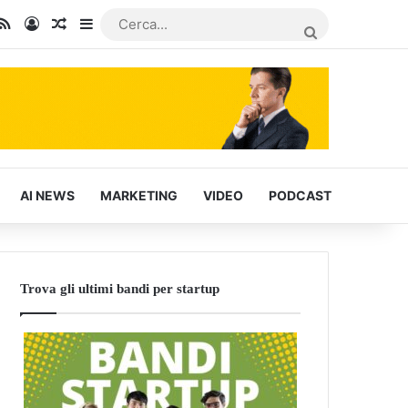
In
u Tube
RSS
Accedi
Articoli Casuali
Barra laterale
CERCA...
AI NEWS
MARKETING
VIDEO
PODCAST
Trova gli ultimi bandi per startup