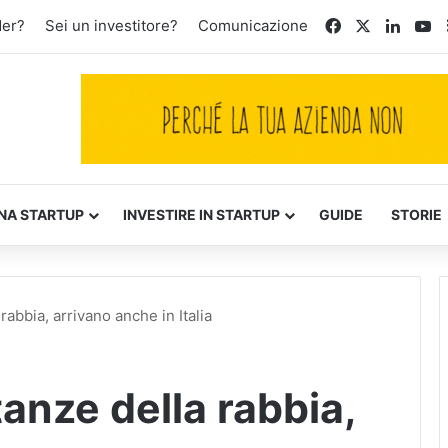
Facebook
X
Linked
Yo
der?
Sei un investitore?
Comunicazione
NA STARTUP
INVESTIRE IN STARTUP
GUIDE
STORIE
abbia, arrivano anche in Italia
anze della rabbia,