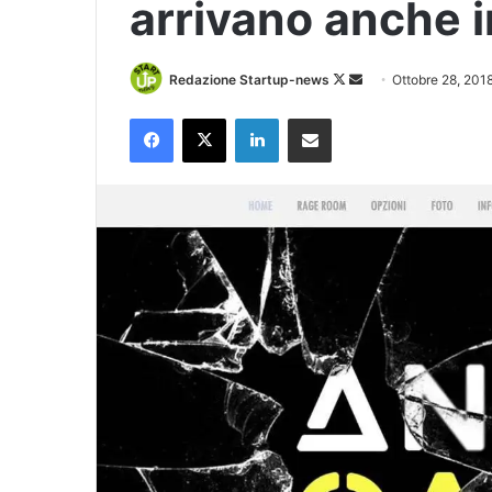
arrivano anche in
Follow
Invia
Redazione Startup-news
Ottobre 28, 201
on
un'email
Facebook
X
LinkedIn
Condividi via Email
X