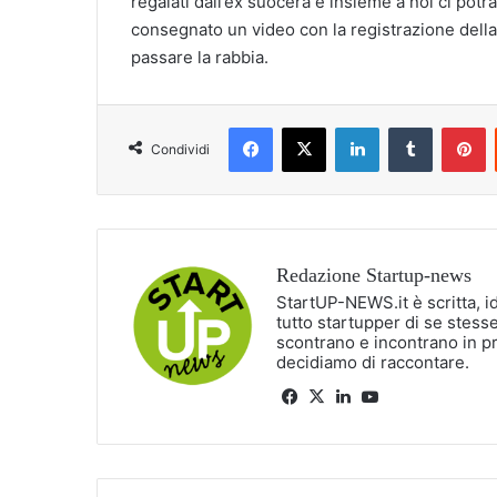
regalati dall’ex suocera e insieme a noi ci potr
consegnato un video con la registrazione della
passare la rabbia.
Facebook
X
LinkedIn
Tumblr
P
Condividi
Redazione Startup-news
StartUP-NEWS.it è scritta, i
tutto startupper di se stesse
scontrano e incontrano in p
decidiamo di raccontare.
Facebook
X
LinkedIn
You
Tube