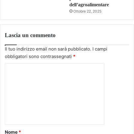
dell’agroalimentare
Ottobre 22, 2025
Lascia un commento
Il tuo indirizzo email non sarà pubblicato.
I campi
obbligatori sono contrassegnati
*
C
o
m
m
e
n
t
o
Nome
*