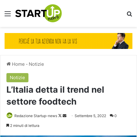
Menu
Ce
Home
-
Notizie
Notizie
L’Italia detta il trend nel
settore foodtech
Follow
Invia
Redazione Startup-news
Settembre 5, 2022
0
on
un'email
2 minuti di lettura
X