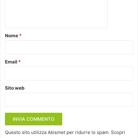
e
n
t
o
Nome
*
*
Email
*
Sito web
Questo sito utilizza Akismet per ridurre lo spam.
Scopri