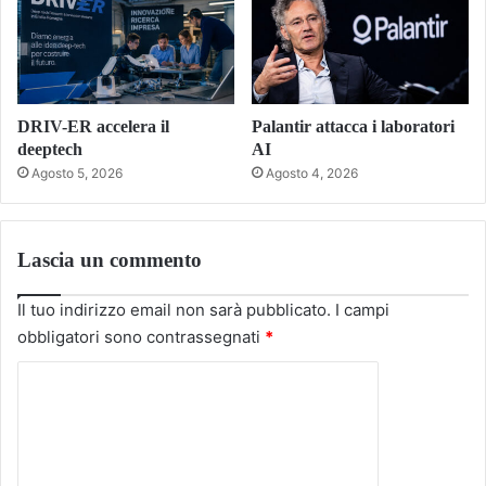
DRIV-ER accelera il
Palantir attacca i laboratori
deeptech
AI
Agosto 5, 2026
Agosto 4, 2026
Lascia un commento
Il tuo indirizzo email non sarà pubblicato.
I campi
obbligatori sono contrassegnati
*
C
o
m
m