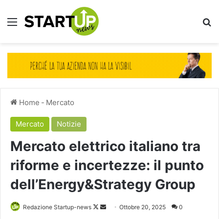
Menu
Ce
Home
-
Mercato
Mercato
Notizie
Mercato elettrico italiano tra
riforme e incertezze: il punto
dell’Energy&Strategy Group
Follow
Invia
Redazione Startup-news
Ottobre 20, 2025
0
on
un'email