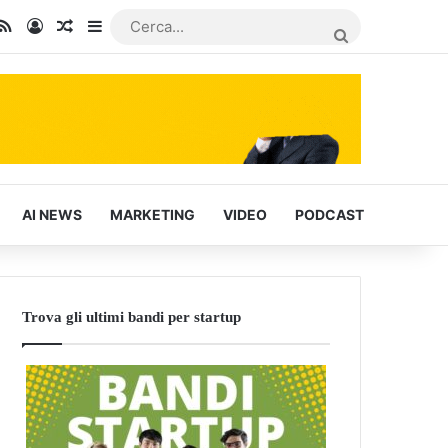
In
u Tube
RSS
Accedi
Articoli Casuali
Barra laterale
CERCA...
AI NEWS
MARKETING
VIDEO
PODCAST
Trova gli ultimi bandi per startup