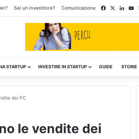
Facebook
X
Linked
Yo
der?
Sei un investitore?
Comunicazione
NA STARTUP
INVESTIRE IN STARTUP
GUIDE
STORIE
ndite dei PC
no le vendite dei