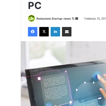
PC
Follow
Invia
Redazione Startup-news
Febbraio 15, 20
on
un'email
Facebook
X
LinkedIn
Condividi via Email
X