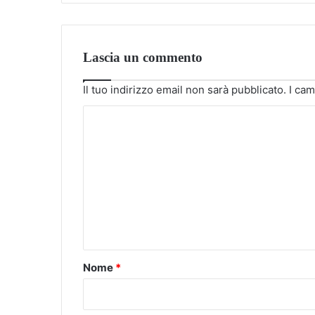
Lascia un commento
Il tuo indirizzo email non sarà pubblicato.
I cam
C
o
m
m
e
n
t
o
Nome
*
*