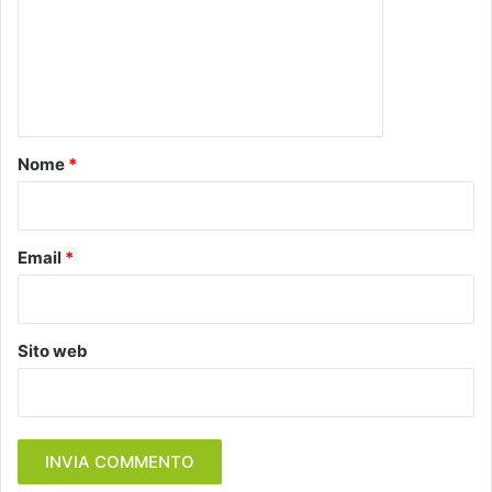
m
e
n
t
o
Nome
*
*
Email
*
Sito web