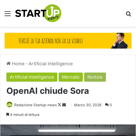
Menu
Ce
Home
-
Artificial Intelligence
Artificial Intelligence
Mercato
Notizie
OpenAI chiude Sora
Follow
Invia
Redazione Startup-news
Marzo 30, 2026
0
on
un'email
4 minuti di lettura
X