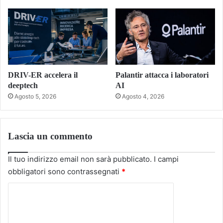
DRIV-ER accelera il
Palantir attacca i laboratori
deeptech
AI
Agosto 5, 2026
Agosto 4, 2026
Lascia un commento
Il tuo indirizzo email non sarà pubblicato.
I campi
obbligatori sono contrassegnati
*
C
o
m