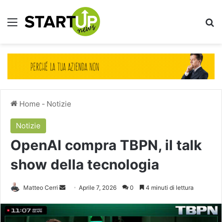
Menu
Ce
Home
-
Notizie
Notizie
OpenAI compra TBPN, il talk
show della tecnologia
Invia
Matteo Cerri
Aprile 7, 2026
0
4 minuti di lettura
un'email