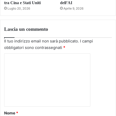
tra Cina e Stati Uniti
dell’AI
Luglio 20, 2026
Aprile 9, 2026
Lascia un commento
Il tuo indirizzo email non sarà pubblicato.
I campi
obbligatori sono contrassegnati
*
C
o
m
m
e
n
t
o
Nome
*