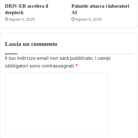
DRIV-ER accelera il
Palantir attacca i laboratori
deeptech
AI
Agosto 5, 2026
Agosto 4, 2026
Lascia un commento
Il tuo indirizzo email non sarà pubblicato.
I campi
obbligatori sono contrassegnati
*
C
o
m
m
e
n
t