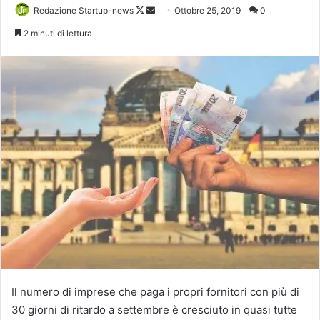
Follow
Invia
Redazione Startup-news
Ottobre 25, 2019
0
on
un'email
2 minuti di lettura
X
Il numero di imprese che paga i propri fornitori con più di
30 giorni di ritardo a settembre è cresciuto in quasi tutte