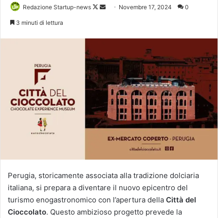
Follow
Invia
Redazione Startup-news
Novembre 17, 2024
0
on
un'email
3 minuti di lettura
X
Perugia, storicamente associata alla tradizione dolciaria
italiana, si prepara a diventare il nuovo epicentro del
turismo enogastronomico con l’apertura della
Città del
Cioccolato
. Questo ambizioso progetto prevede la