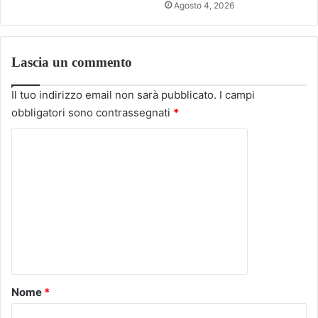
Agosto 4, 2026
Lascia un commento
Il tuo indirizzo email non sarà pubblicato.
I campi
obbligatori sono contrassegnati
*
C
o
m
m
e
n
t
o
Nome
*
*