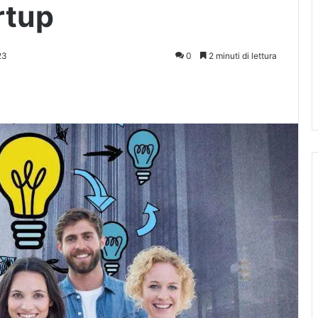
rtup
23
0
2 minuti di lettura