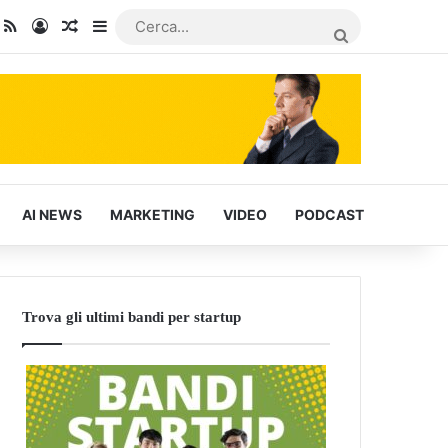
dIn
ou Tube
RSS
Accedi
Articoli Casuali
Barra laterale
CERCA...
AI NEWS
MARKETING
VIDEO
PODCAST
Trova gli ultimi bandi per startup