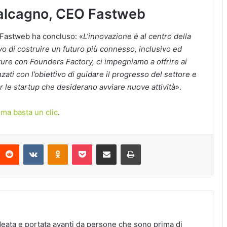
Calcagno, CEO Fastweb
 Fastweb ha concluso: «
L’innovazione è al centro della
ivo di costruire un futuro più connesso, inclusivo ed
nture con Founders Factory, ci impegniamo a offrire ai
zati con l’obiettivo di guidare il progresso del settore e
er le startup che desiderano avviare nuove attività
».
ma basta un clic
.
interest
Reddit
VKontakte
Odnoklassniki
Pocket
Condividi via Email
Stampa
deata e portata avanti da persone che sono prima di