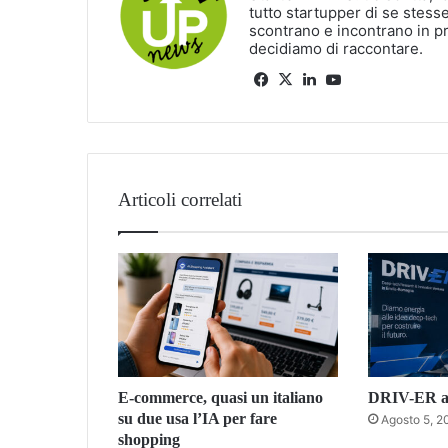
tutto startupper di se stesse
scontrano e incontrano in p
decidiamo di raccontare.
Facebook
X
LinkedIn
You
Tube
Articoli correlati
E-commerce, quasi un italiano
DRIV-ER ac
su due usa l’IA per fare
Agosto 5, 2
shopping