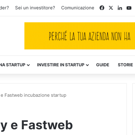
Facebook
X
Linke
Y
der?
Sei un investitore?
Comunicazione
NA STARTUP
INVESTIRE IN STARTUP
GUIDE
STORIE
 e Fastweb incubazione startup
ry e Fastweb