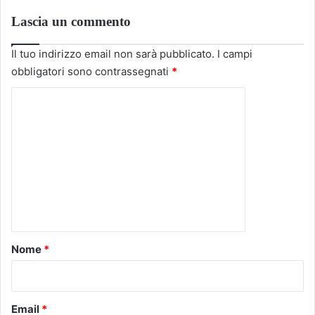
Lascia un commento
Il tuo indirizzo email non sarà pubblicato.
I campi
obbligatori sono contrassegnati
*
C
o
m
m
e
n
t
o
Nome
*
*
Email
*