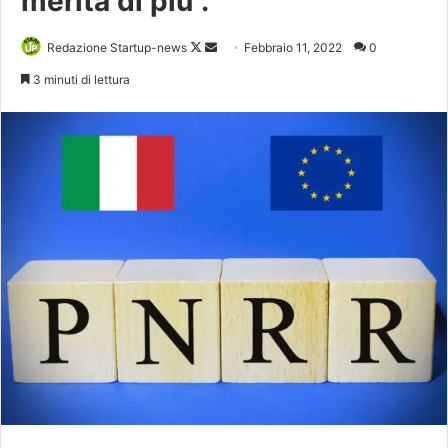
merita di più”.
Follow
Invia
Redazione Startup-news
Febbraio 11, 2022
0
on
un'email
3 minuti di lettura
X