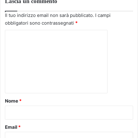
Lascia un commento
Il tuo indirizzo email non sarà pubblicato.
I campi
obbligatori sono contrassegnati
*
C
o
m
m
e
n
t
o
Nome
*
*
Email
*