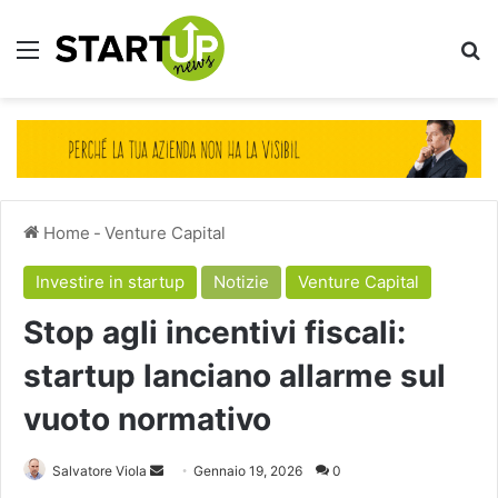
Menu
Ce
Home
-
Venture Capital
Investire in startup
Notizie
Venture Capital
Stop agli incentivi fiscali:
startup lanciano allarme sul
vuoto normativo
Invia
Salvatore Viola
Gennaio 19, 2026
0
un'email