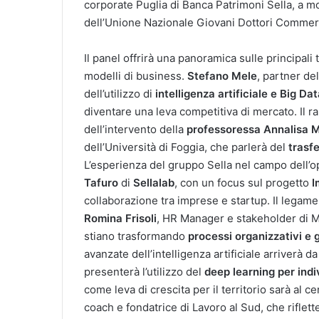
corporate Puglia di Banca Patrimoni Sella, a 
dell’Unione Nazionale Giovani Dottori Commerci
Il panel offrirà una panoramica sulle principal
modelli di business.
Stefano Mele
, partner de
dell’utilizzo di
intelligenza artificiale e Big Da
diventare una leva competitiva di mercato. Il r
dell’intervento della
professoressa Annalisa M
dell’Università di Foggia, che parlerà del
trasf
L’esperienza del gruppo Sella nel campo dell’
Tafuro
di
Sellalab
, con un focus sul progetto
I
collaborazione tra imprese e startup. Il legame
Romina Frisoli
, HR Manager e stakeholder di M
stiano trasformando
processi organizzativi e 
avanzate dell’intelligenza artificiale arriverà d
presenterà l’utilizzo del
deep learning per indi
come leva di crescita per il territorio sarà al c
coach e fondatrice di Lavoro al Sud, che riflett