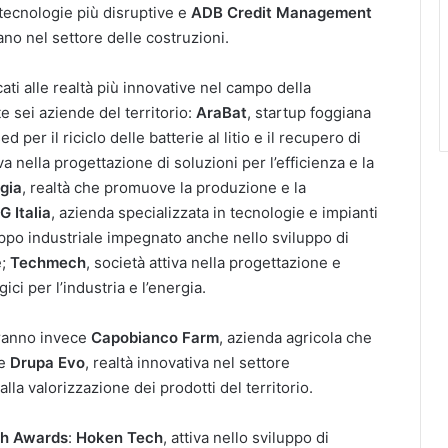
 tecnologie più disruptive e
ADB Credit Management
no nel settore delle costruzioni.
cati alle realtà più innovative nel campo della
e sei aziende del territorio:
AraBat
, startup foggiana
per il riciclo delle batterie al litio e il recupero di
iva nella progettazione di soluzioni per l’efficienza e la
gia
, realtà che promuove la produzione e la
G Italia
, azienda specializzata in tecnologie e impianti
uppo industriale impegnato anche nello sviluppo di
e;
Techmech
, società attiva nella progettazione e
ci per l’industria e l’energia.
ranno invece
Capobianco Farm
, azienda agricola che
 e
Drupa Evo
, realtà innovativa nel settore
lla valorizzazione dei prodotti del territorio.
ch Awards
:
Hoken Tech
, attiva nello sviluppo di