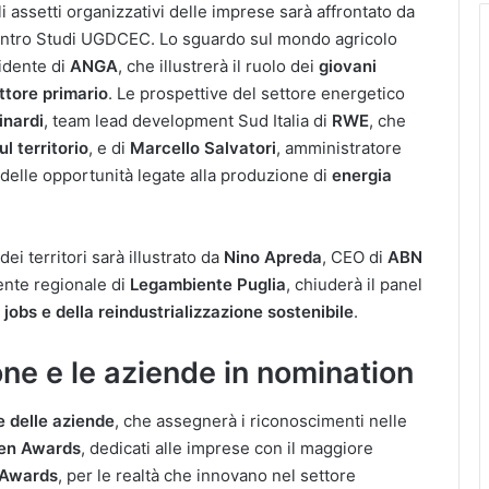
li assetti organizzativi delle imprese sarà affrontato da
Centro Studi UGDCEC. Lo sguardo sul mondo agricolo
sidente di
ANGA
, che illustrerà il ruolo dei
giovani
ettore primario
. Le prospettive del settore energetico
inardi
, team lead development Sud Italia di
RWE
, che
l territorio
, e di
Marcello Salvatori
, amministratore
 delle opportunità legate alla produzione di
energia
dei territori sarà illustrato da
Nino Apreda
, CEO di
ABN
ente regionale di
Legambiente Puglia
, chiuderà il panel
 jobs e della reindustrializzazione sostenibile
.
ne e le aziende in nomination
e delle aziende
, che assegnerà i riconoscimenti nelle
en Awards
, dedicati alle imprese con il maggiore
 Awards
, per le realtà che innovano nel settore