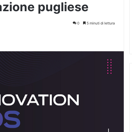
azione pugliese
0
5 minuti di lettura