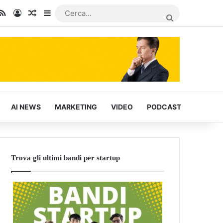
In
u Tube
RSS
Accedi
Articoli Casuali
Barra laterale
CERCA...
AI NEWS
MARKETING
VIDEO
PODCAST
Trova gli ultimi bandi per startup