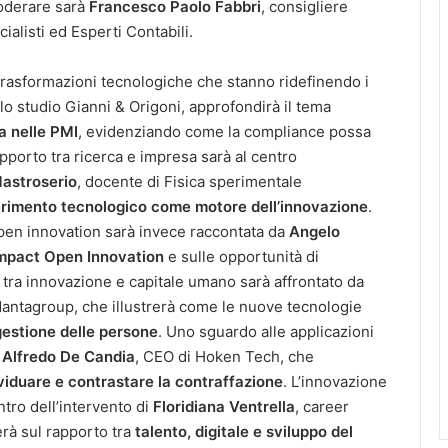
moderare sarà
Francesco Paolo Fabbri
, consigliere
alisti ed Esperti Contabili.
i trasformazioni tecnologiche che stanno ridefinendo i
llo studio Gianni & Origoni, approfondirà il tema
ta nelle PMI
, evidenziando come la compliance possa
apporto tra ricerca e impresa sarà al centro
astroserio
, docente di Fisica sperimentale
erimento tecnologico come motore dell’innovazione
.
open innovation sarà invece raccontata da
Angelo
mpact Open Innovation
e sulle opportunità di
 tra innovazione e capitale umano sarà affrontato da
antagroup, che illustrerà come le nuove tecnologie
gestione delle persone
. Uno sguardo alle applicazioni
a
Alfredo De Candia
, CEO di Hoken Tech, che
viduare e contrastare la contraffazione
. L’innovazione
entro dell’intervento di
Floridiana Ventrella
, career
erà sul rapporto tra
talento, digitale e sviluppo del