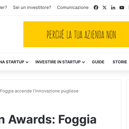
Facebook
X
Linked
Yo
der?
Sei un investitore?
Comunicazione
NA STARTUP
INVESTIRE IN STARTUP
GUIDE
STORIE
 Foggia accende l’innovazione pugliese
on Awards: Foggia