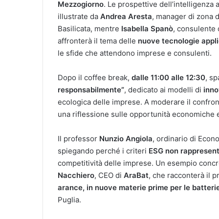
Mezzogiorno
. Le prospettive dell’intelligenza 
illustrate da
Andrea Aresta
, manager di zona d
Basilicata, mentre
Isabella Spanò
, consulente 
affronterà il tema delle
nuove tecnologie appli
le sfide che attendono imprese e consulenti.
Dopo il coffee break,
dalle 11:00 alle 12:30
, s
responsabilmente”
, dedicato ai modelli di
inno
ecologica delle imprese. A moderare il confro
una riflessione sulle opportunità economiche e s
Il professor
Nunzio Angiola
, ordinario di Econo
spiegando perché i criteri
ESG non rappresent
competitività delle imprese. Un esempio concre
Nacchiero
, CEO di
AraBat
, che racconterà il 
arance, in nuove materie prime per le batteri
Puglia.