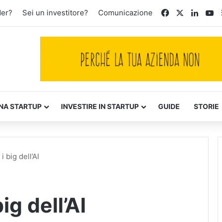
Facebook
X
Linked
Yo
der?
Sei un investitore?
Comunicazione
NA STARTUP
INVESTIRE IN STARTUP
GUIDE
STORIE
i big dell’AI
ig dell’AI