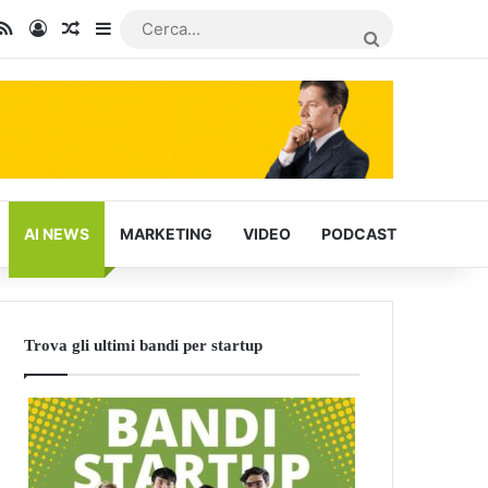
In
u Tube
RSS
Accedi
Articoli Casuali
Barra laterale
CERCA...
AI NEWS
MARKETING
VIDEO
PODCAST
Trova gli ultimi bandi per startup