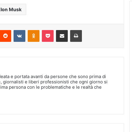
Elon Musk
interest
Reddit
VKontakte
Odnoklassniki
Pocket
Condividi via Email
Stampa
deata e portata avanti da persone che sono prima di
, giornalisti e liberi professionisti che ogni giorno si
rima persona con le problematiche e le realtà che