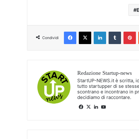
Facebook
X
LinkedIn
Tumblr
P
Condividi
Redazione Startup-news
StartUP-NEWS.it è scritta, i
tutto startupper di se stesse
scontrano e incontrano in p
decidiamo di raccontare.
Facebook
X
LinkedIn
You
Tube