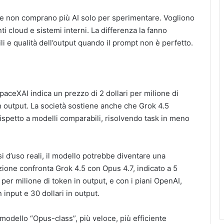
de non comprano più AI solo per sperimentare. Vogliono
nti cloud e sistemi interni. La differenza la fanno
li e qualità dell’output quando il prompt non è perfetto.
 SpaceXAI indica un prezzo di 2 dollari per milione di
 in output. La società sostiene anche che Grok 4.5
 rispetto a modelli comparabili, risolvendo task in meno
i d’uso reali, il modello potrebbe diventare una
zione confronta Grok 4.5 con Opus 4.7, indicato a 5
i per milione di token in output, e con i piani OpenAI,
n input e 30 dollari in output.
odello “Opus-class”, più veloce, più efficiente