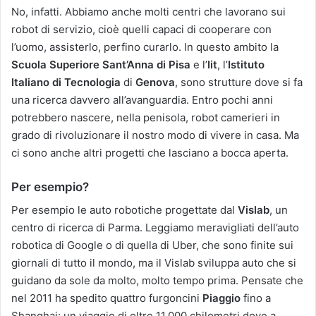
No, infatti. Abbiamo anche molti centri che lavorano sui
robot di servizio, cioè quelli capaci di cooperare con
l’uomo, assisterlo, perfino curarlo. In questo ambito la
Scuola Superiore Sant’Anna di Pisa
e l’
Iit
, l’
Istituto
Italiano di Tecnologia
di
Genova
, sono strutture dove si fa
una ricerca davvero all’avanguardia. Entro pochi anni
potrebbero nascere, nella penisola, robot camerieri in
grado di rivoluzionare il nostro modo di vivere in casa. Ma
ci sono anche altri progetti che lasciano a bocca aperta.
Per esempio?
Per esempio le auto robotiche progettate dal
Vislab
, un
centro di ricerca di Parma. Leggiamo meravigliati dell’auto
robotica di Google o di quella di Uber, che sono finite sui
giornali di tutto il mondo, ma il Vislab sviluppa auto che si
guidano da sole da molto, molto tempo prima. Pensate che
nel 2011 ha spedito quattro furgoncini
Piaggio
fino a
Shanghai: un viaggio di oltre 11.000 chilometri dove a