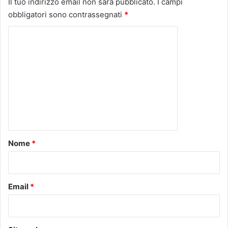
Il tuo indirizzo email non sarà pubblicato.
I campi
obbligatori sono contrassegnati
*
C
o
m
m
e
n
t
o
Nome
*
*
Email
*