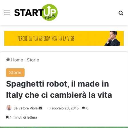
Menu
Ce
Home
-
Storie
Storie
Spaghetti robot, il made in
Italy che ci cambierà la vita
Invia
Salvatore Viola
Febbraio 23, 2015
0
un'email
4 minuti di lettura