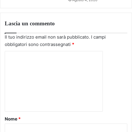
Lascia un commento
Il tuo indirizzo email non sarà pubblicato.
I campi
obbligatori sono contrassegnati
*
C
o
m
m
e
n
t
o
Nome
*
*