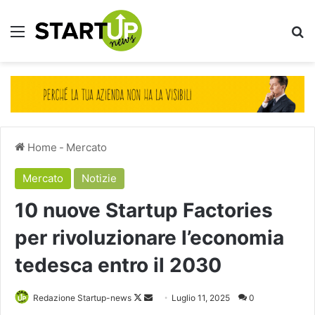
Menu
Ce
Home
-
Mercato
Mercato
Notizie
10 nuove Startup Factories
per rivoluzionare l’economia
tedesca entro il 2030
Follow
Invia
Redazione Startup-news
Luglio 11, 2025
0
on
un'email