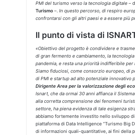
PMI del turismo verso la tecnologia digitale
– 
Turismo
–.
In questo percorso, di respiro europ
confrontarsi con gli altri paesi e a essere più p
Il punto di vista di ISNAR
«Obiettivo del progetto è condividere e trasm
di gran fermento e cambiamento, la tecnologia 
pandemia, e resta una priorità indifferibile per l
Siamo fiduciosi, come consorzio europeo, di p
di PMI e startup ad alto potenziale innovativo p
Dirigente Area per la valorizzazione degli ecos
Isnart, che da ormai 30 anni affianca il Sistema 
alla corretta comprensione dei fenomeni turistic
settore, ha piena evidenza di tale esigenza str
abbiamo fortemente investito nello sviluppo di si
piattaforma di Data Intelligence “Turismo Big Dat
di informazioni quali-quantitative, ai fini dell