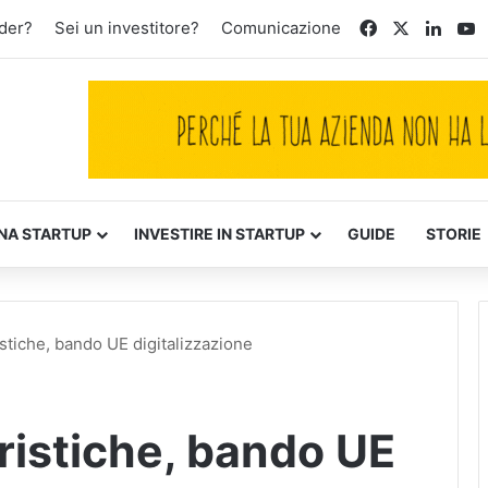
Facebook
X
Linke
Y
der?
Sei un investitore?
Comunicazione
NA STARTUP
INVESTIRE IN STARTUP
GUIDE
STORIE
istiche, bando UE digitalizzazione
ristiche, bando UE