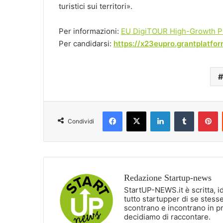
turistici sui territori».
Per informazioni:
EU DigiTOUR High-Growth 
Per candidarsi:
https://x23eupro.grantplatfo
Facebook
X
LinkedIn
Tumblr
P
Condividi
Redazione Startup-news
StartUP-NEWS.it è scritta, i
tutto startupper di se stesse
scontrano e incontrano in p
decidiamo di raccontare.