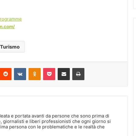
Programme
rm.com/
Turismo
interest
Reddit
VKontakte
Odnoklassniki
Pocket
Condividi via Email
Stampa
deata e portata avanti da persone che sono prima di
, giornalisti e liberi professionisti che ogni giorno si
rima persona con le problematiche e le realtà che