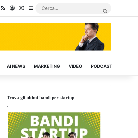
dIn
ou Tube
RSS
Accedi
Articoli Casuali
Barra laterale
CERCA...
AI NEWS
MARKETING
VIDEO
PODCAST
Trova gli ultimi bandi per startup