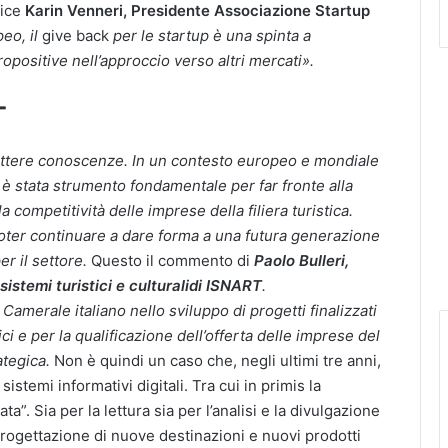
dice
Karin Venneri, Presidente Associazione Startup
eo, il
give back
per le startup è una spinta a
ropositive nell’approccio verso altri mercati».
T
ettere conoscenze. In un contesto europeo e mondiale
è stata strumento fondamentale per far fronte alla
a competitività delle imprese della filiera turistica.
oter continuare a dare forma a una futura generazione
er il settore.
Questo il commento di
Paolo Bulleri,
istemi turistici e culturali
di ISNART
.
Camerale italiano nello sviluppo di progetti finalizzati
i e per la qualificazione dell’offerta delle imprese del
ategica.
Non è quindi un caso che, negli ultimi tre anni,
stemi informativi digitali. Tra cui in primis la
a”. Sia per la lettura sia per l’analisi e la divulgazione
a progettazione di nuove destinazioni e nuovi prodotti