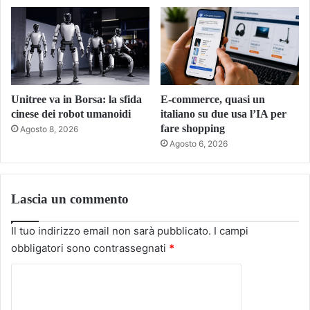
Unitree va in Borsa: la sfida
E-commerce, quasi un
cinese dei robot umanoidi
italiano su due usa l’IA per
fare shopping
Agosto 8, 2026
Agosto 6, 2026
Lascia un commento
Il tuo indirizzo email non sarà pubblicato.
I campi
obbligatori sono contrassegnati
*
C
o