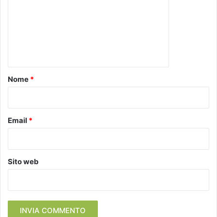
m
m
e
n
t
o
Nome
*
*
Email
*
Sito web