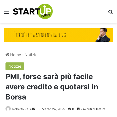
Menu
Ce
Home
-
Notizie
Notizie
PMI, forse sarà più facile
avere credito e quotarsi in
Borsa
Invia
Roberto Rais
Marzo 24, 2025
0
2 minuti di lettura
un'email