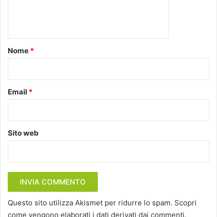
e
n
t
o
Nome
*
*
Email
*
Sito web
Questo sito utilizza Akismet per ridurre lo spam.
Scopri
come vengono elaborati i dati derivati dai commenti
.