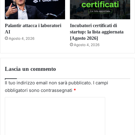
Palantir attacca i laboratori
Incubatori certificati di
AI
startup: la lista aggiornata
[Agosto 2026]
Agosto 4, 2026
Agosto 4, 2026
Lascia un commento
Il tuo indirizzo email non sarà pubblicato.
I campi
obbligatori sono contrassegnati
*
C
o
m
m