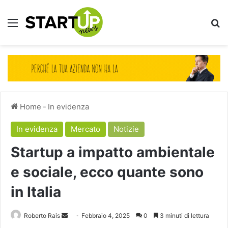
Menu
Ce
Home
-
In evidenza
In evidenza
Mercato
Notizie
Startup a impatto ambientale
e sociale, ecco quante sono
in Italia
Invia
Roberto Rais
Febbraio 4, 2025
0
3 minuti di lettura
un'email