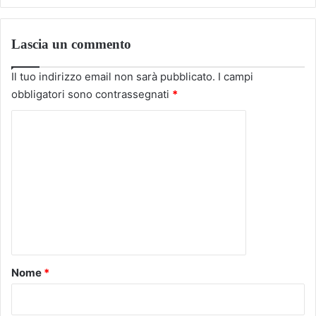
Lascia un commento
Il tuo indirizzo email non sarà pubblicato.
I campi
obbligatori sono contrassegnati
*
C
o
m
m
e
n
t
o
Nome
*
*