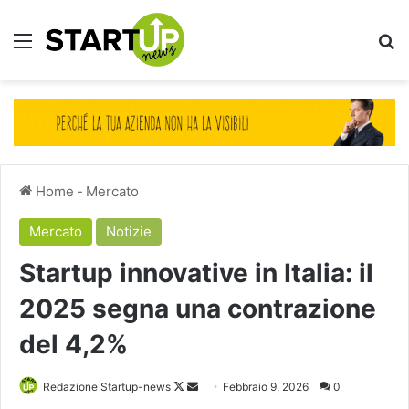
Menu
Ce
Home
-
Mercato
Mercato
Notizie
Startup innovative in Italia: il
2025 segna una contrazione
del 4,2%
Follow
Invia
Redazione Startup-news
Febbraio 9, 2026
0
on
un'email