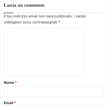
Lascia un commento
Il tuo indirizzo email non sarà pubblicato.
I campi
obbligatori sono contrassegnati
*
C
o
m
m
e
n
t
o
Nome
*
*
Email
*