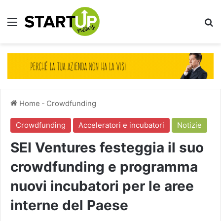
Menu
Ce
Home
-
Crowdfunding
Crowdfunding
Acceleratori e incubatori
Notizie
SEI Ventures festeggia il suo
crowdfunding e programma
nuovi incubatori per le aree
interne del Paese