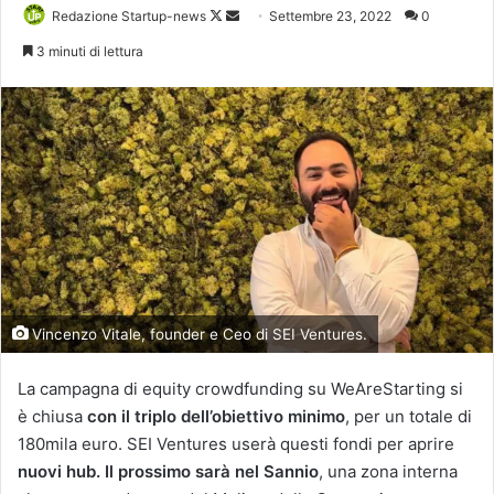
Follow
Invia
Redazione Startup-news
Settembre 23, 2022
0
on
un'email
3 minuti di lettura
X
Vincenzo Vitale, founder e Ceo di SEI Ventures.
La campagna di equity crowdfunding su WeAreStarting si
è chiusa
con il triplo dell’obiettivo minimo
, per un totale di
180mila euro. SEI Ventures userà questi fondi per aprire
nuovi hub. Il prossimo sarà nel Sannio
, una zona interna