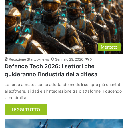
Mercato
Redazione Startup-news
Gennaio 29, 2026
0
Defence Tech 2026: i settori che
guideranno l’industria della difesa
Le forze armate stanno adottando modelli sempre più orientati
al software, ai dati e all’integrazione tra piattaforme, riducendo
la centralità…
LEGGI TUTTO