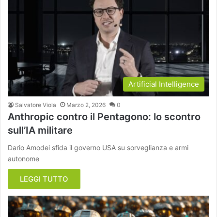
Artificial Intelligence
Salvatore Viola
Marzo 2, 2026
0
Anthropic contro il Pentagono: lo scontro
sull’IA militare
Dario Amodei sfida il governo USA su sorveglianza e armi
autonome
LEGGI TUTTO