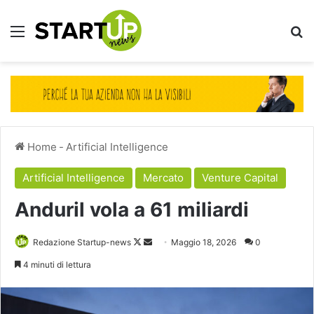
Menu
Ce
Home
-
Artificial Intelligence
Artificial Intelligence
Mercato
Venture Capital
Anduril vola a 61 miliardi
Follow
Invia
Redazione Startup-news
Maggio 18, 2026
0
on
un'email
4 minuti di lettura
X