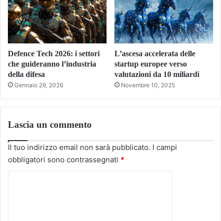
Defence Tech 2026: i settori
L’ascesa accelerata delle
che guideranno l’industria
startup europee verso
della difesa
valutazioni da 10 miliardi
Gennaio 29, 2026
Novembre 10, 2025
Lascia un commento
Il tuo indirizzo email non sarà pubblicato.
I campi
obbligatori sono contrassegnati
*
C
o
m