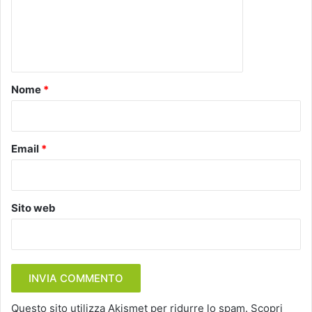
m
e
n
t
o
Nome
*
*
Email
*
Sito web
Questo sito utilizza Akismet per ridurre lo spam.
Scopri