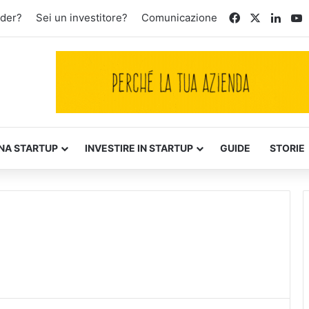
Facebook
X
Linke
Y
nder?
Sei un investitore?
Comunicazione
NA STARTUP
INVESTIRE IN STARTUP
GUIDE
STORIE