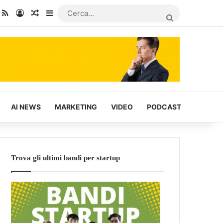
dIn
ou Tube
RSS
Accedi
Articoli Casuali
Barra laterale
CERCA...
AI NEWS
MARKETING
VIDEO
PODCAST
Trova gli ultimi bandi per startup