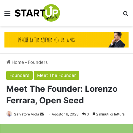
Menu
Ce
Home
-
Founders
Founders
Meet The Founder
Meet The Founder: Lorenzo
Ferrara, Open Seed
Invia
Salvatore Viola
Agosto 16, 2023
0
2 minuti di lettura
un'email