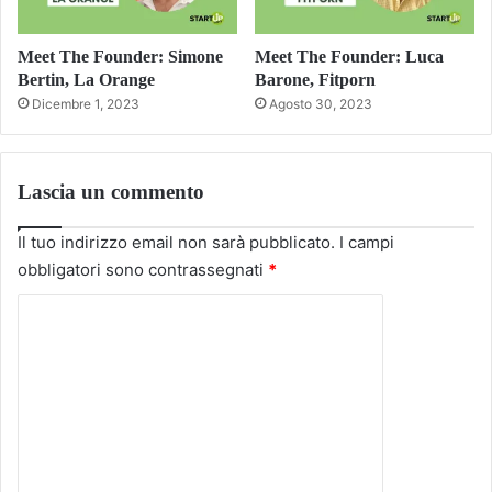
Meet The Founder: Simone
Meet The Founder: Luca
Bertin, La Orange
Barone, Fitporn
Dicembre 1, 2023
Agosto 30, 2023
Lascia un commento
Il tuo indirizzo email non sarà pubblicato.
I campi
obbligatori sono contrassegnati
*
C
o
m
m
e
n