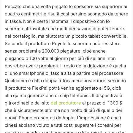
Peccato che una volta piegato lo spessore sia superiore ai
quattro centimetri e risulti così persino scomodo da tenere
in tasca. Non è certo insomma il dispositivo con lo
schermo ultrasottile che molti pensavano di poter tenere
nel portafoglio, ma piuttosto un piccolo tablet convertibile.
Secondo il produttore Royole lo schermo può resistere
senza problemi a 200.000 piegature, cioè anche
piegandolo 100 volte al giorno per più di sei anni non
dovrebbe avere problemi. Il resto della dotazione è quella
di uno smartphone di fascia alta a partire dal processore
Qualcomm e dalla doppia fotocamera posteriore, secondo
il produttore FlexPai potrà venire aggiornato al 5G, cioè
alla quinta generazione di chip telefonici. Il dispositivo è
già ordinabile dal sito
del produttore
al prezzo di 1300 $
che è sicuramente alto ma non molto di più di quello dei
nuovi iPhone presentati da Apple. L’impressione è che i
cinesi abbiano voluto a tutti costi superare i coreani per
riuscire a vendere un buon numero di terminali prima che