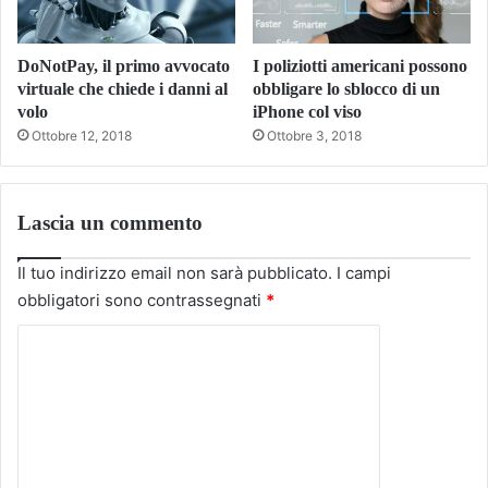
DoNotPay, il primo avvocato
I poliziotti americani possono
virtuale che chiede i danni al
obbligare lo sblocco di un
volo
iPhone col viso
Ottobre 12, 2018
Ottobre 3, 2018
Lascia un commento
Il tuo indirizzo email non sarà pubblicato.
I campi
obbligatori sono contrassegnati
*
C
o
m
m
e