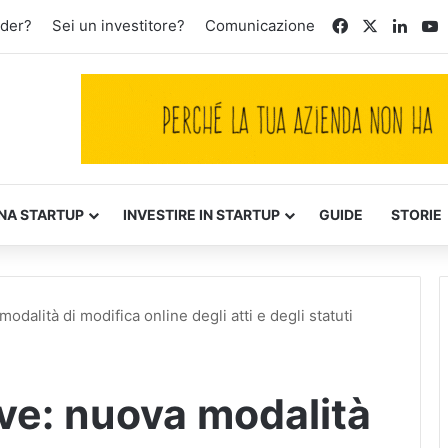
Facebook
X
Linke
Y
nder?
Sei un investitore?
Comunicazione
NA STARTUP
INVESTIRE IN STARTUP
GUIDE
STORIE
odalità di modifica online degli atti e degli statuti
ve: nuova modalità