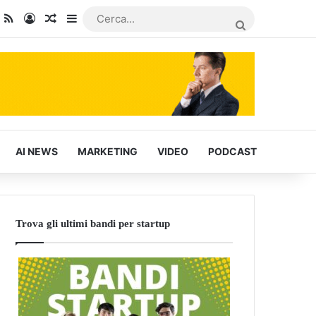
dIn
ou Tube
RSS
Accedi
Articoli Casuali
Barra laterale
CERCA...
AI NEWS
MARKETING
VIDEO
PODCAST
Trova gli ultimi bandi per startup