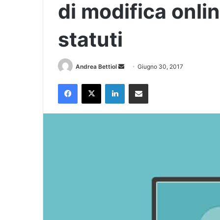
di modifica onlin
statuti
Invia
Andrea Bettiol
Giugno 30, 2017
un'email
Facebook
X
LinkedIn
Condividi via Email