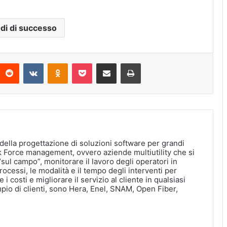
di di successo
interest
Reddit
VKontakte
Odnoklassniki
Pocket
Condividi via Email
Stampa
della progettazione di soluzioni software per grandi
k Force management, ovvero aziende multiutility che si
“sul campo”, monitorare il lavoro degli operatori in
ocessi, le modalità e il tempo degli interventi per
e i costi e migliorare il servizio al cliente in qualsiasi
pio di clienti, sono Hera, Enel, SNAM, Open Fiber,