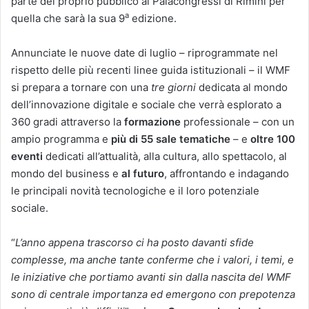
parte del proprio pubblico al Palacongressi di Rimini per
a
quella che sarà la sua 9
edizione.
Annunciate le nuove date di luglio – riprogrammate nel
rispetto delle più recenti linee guida istituzionali – il WMF
si prepara a tornare con una
tre giorni
dedicata al mondo
dell’innovazione digitale e sociale che verrà esplorato a
360 gradi attraverso la
formazione
professionale – con un
ampio programma e
più di 55 sale tematiche
– e
oltre 100
eventi
dedicati all’attualità, alla cultura, allo spettacolo, al
mondo del business e
al futuro
, affrontando e indagando
le principali novità tecnologiche e il loro potenziale
sociale.
“
L’anno appena trascorso ci ha posto davanti sfide
complesse, ma anche tante conferme che i valori, i temi, e
le iniziative che portiamo avanti sin dalla nascita del WMF
sono di centrale importanza ed emergono con prepotenza