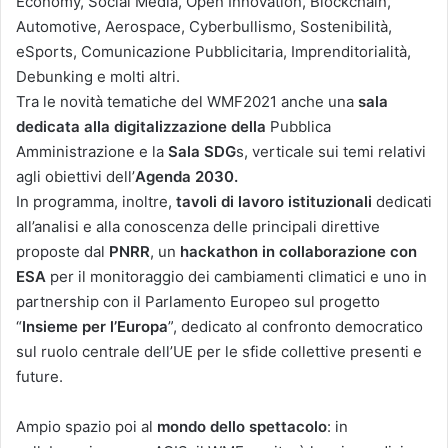
Economy, Social Media, Open Innovation, Blockchain,
Automotive, Aerospace, Cyberbullismo, Sostenibilità,
eSports, Comunicazione Pubblicitaria, Imprenditorialità,
Debunking e molti altri.
Tra le novità tematiche del WMF2021 anche una
sala
dedicata alla digitalizzazione della
Pubblica
Amministrazione e la
Sala SDG
s, verticale sui temi relativi
agli obiettivi dell’
Agenda 2030.
In programma, inoltre,
tavoli di lavoro istituzionali
dedicati
all’analisi e alla conoscenza delle principali direttive
proposte dal
PNRR
, un
hackathon in collaborazione con
ESA
per il monitoraggio dei cambiamenti climatici e uno in
partnership con il Parlamento Europeo sul progetto
“
Insieme per l’Europa
”, dedicato al confronto democratico
sul ruolo centrale dell’UE per le sfide collettive presenti e
future.
Ampio spazio poi al
mondo dello spettacolo
: in