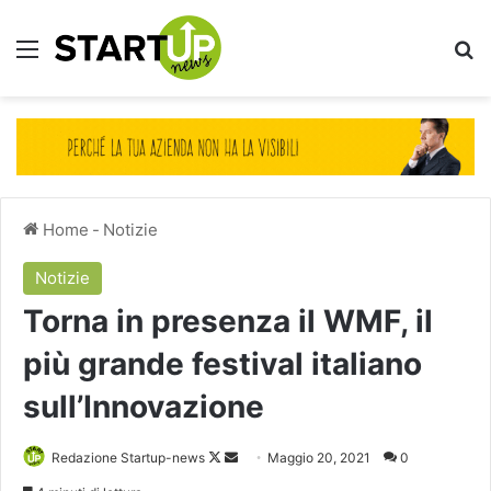
Menu
Ce
Home
-
Notizie
Notizie
Torna in presenza il WMF, il
più grande festival italiano
sull’Innovazione
Follow
Invia
Redazione Startup-news
Maggio 20, 2021
0
on
un'email