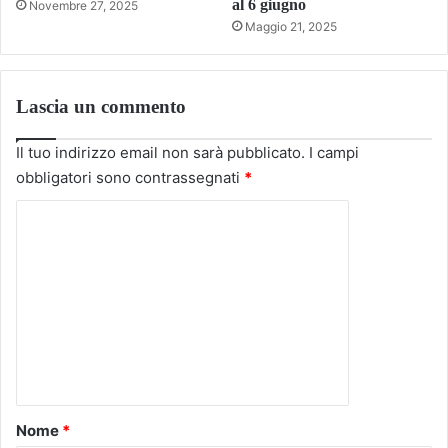
al 6 giugno
Novembre 27, 2025
Maggio 21, 2025
Lascia un commento
Il tuo indirizzo email non sarà pubblicato.
I campi
obbligatori sono contrassegnati
*
C
o
m
m
e
n
t
o
Nome
*