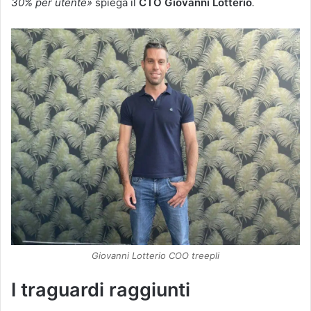
30% per utente»
spiega il
CTO Giovanni Lotterio
.
Giovanni Lotterio COO treepli
I traguardi raggiunti