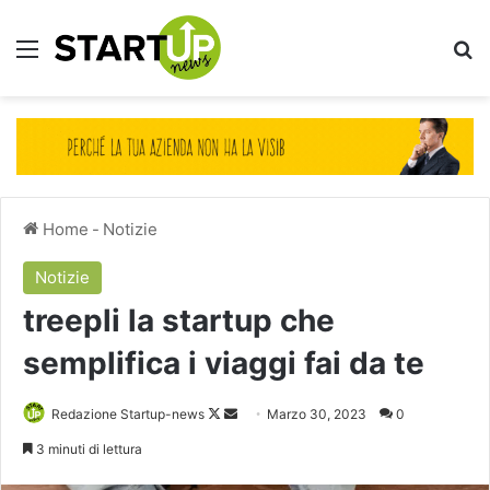
Menu
Ce
Home
-
Notizie
Notizie
treepli la startup che
semplifica i viaggi fai da te
Follow
Invia
Redazione Startup-news
Marzo 30, 2023
0
on
un'email
3 minuti di lettura
X