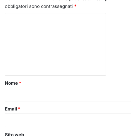
obbligatori sono contrassegnati
*
C
o
m
m
e
n
t
o
Nome
*
*
Email
*
Sito web