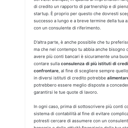
di credito un rapporto di partnership e di pien
startup. È proprio per questo che dovresti scegl
successo a lungo e a breve termine della tua a
con un consulente di riferimento.
D’altra parte, è anche possibile che tu preferisc
ma che nel contempo tu abbia anche bisogno di 
avere più conti bancari è sicuramente una buon
contare sulla
consulenza di più istituti di cred
confrontare
, al fine di scegliere sempre quell
in diversi istituti di credito potrebbe
alimentar
potrebbero essere meglio disposte a concedere d
garantirsi le tue quote di lavoro.
In ogni caso, prima di sottoscrivere più conti co
sistema di contabilità al fine di evitare compli
potresti cercare di assumere con un consulente 
bancarie e delle attività finanziarie della tua st