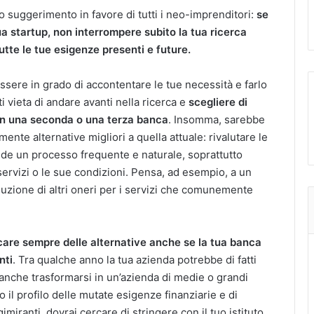
 suggerimento in favore di tutti i neo-imprenditori:
se
ua startup, non interrompere subito la tua ricerca
tte le tue esigenze presenti e future.
sere in grado di accontentare le tue necessità e farlo
i vieta di andare avanti nella ricerca e
scegliere di
con una seconda o una terza banca
. Insomma, sarebbe
nte alternative migliori a quella attuale: rivalutare le
onde un processo frequente e naturale, soprattutto
servizi o le sue condizioni. Pensa, ad esempio, a un
oduzione di altri oneri per i servizi che comunemente
care sempre delle alternative anche se la tua banca
nti
. Tra qualche anno la tua azienda potrebbe di fatti
anche trasformarsi in un’azienda di medie o grandi
 il profilo delle mutate esigenze finanziarie e di
imiranti, dovrai cercare di stringere con il tuo istituto