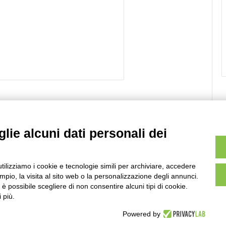
lie alcuni dati personali dei
Sito web
utilizziamo i cookie e tecnologie simili per archiviare, accedere
pio, la visita al sito web o la personalizzazione degli annunci.
, è possibile scegliere di non consentire alcuni tipi di cookie.
 più.
m.
Scopri come vengono elaborati i dati derivati dai
Powered by