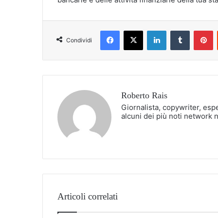
Facebook
X
LinkedIn
Tumblr
P
Condividi
Roberto Rais
Giornalista, copywriter, esp
alcuni dei più noti network 
Articoli correlati