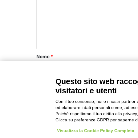
m
m
e
n
t
o
Nome
*
*
Questo sito web raccog
Email
*
visitatori e utenti
Con il tuo consenso, noi e i nostri partner 
ed elaborare i dati personali come, ad esem
Poiché rispettiamo il tuo diritto alla privacy
Clicca su preferenze GDPR per saperne di
Questo sito utilizza Akismet per ridurre lo spa
Visualizza la Cookie Policy Completa
commenti
.