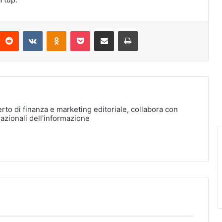
interest
Reddit
VKontakte
Odnoklassniki
Pocket
Condividi via Email
Stampa
erto di finanza e marketing editoriale, collabora con
nazionali dell'informazione