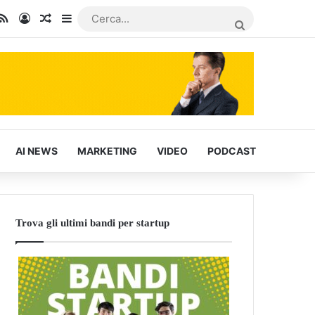
In
u Tube
RSS
Accedi
Articoli Casuali
Barra laterale
CERCA...
AI NEWS
MARKETING
VIDEO
PODCAST
Trova gli ultimi bandi per startup