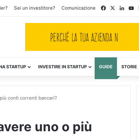
Facebook
X
Linked
Yo
der?
Sei un investitore?
Comunicazione
NA STARTUP
INVESTIRE IN STARTUP
GUIDE
STORIE
più conti correnti bancari?
avere uno o più