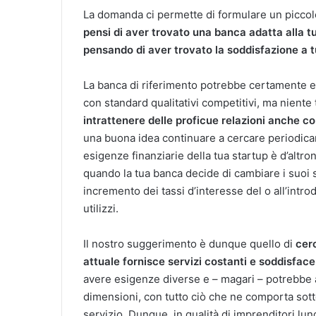
La domanda ci permette di formulare un piccolo
pensi di aver trovato una banca adatta alla t
pensando di aver trovato la soddisfazione a tu
La banca di riferimento potrebbe certamente es
con standard qualitativi competitivi, ma niente t
intrattenere delle proficue relazioni anche 
una buona idea continuare a cercare periodicame
esigenze finanziarie della tua startup è d’altr
quando la tua banca decide di cambiare i suoi 
incremento dei tassi d’interesse del o all’intr
utilizzi.
Il nostro suggerimento è dunque quello di
cer
attuale
fornisce servizi costanti e soddisface
avere esigenze diverse e – magari – potrebbe 
dimensioni, con tutto ciò che ne comporta sotto
servizio. Dunque, in qualità di imprenditori lung