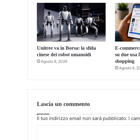
Unitree va in Borsa: la sfida
E-commerce,
cinese dei robot umanoidi
su due usa l
shopping
Agosto 8, 2026
Agosto 6, 2
Lascia un commento
Il tuo indirizzo email non sarà pubblicato.
I cam
C
o