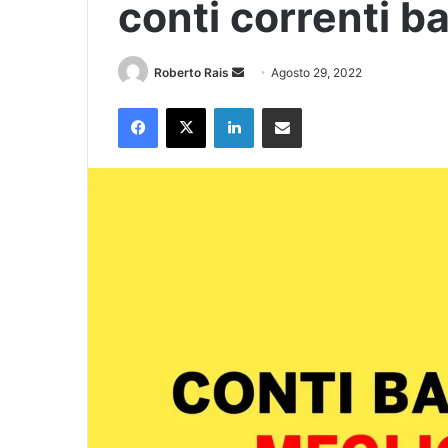
conti correnti b
Invia
Roberto Rais
Agosto 29, 2022
un'email
Facebook
X
LinkedIn
Condividi via Email