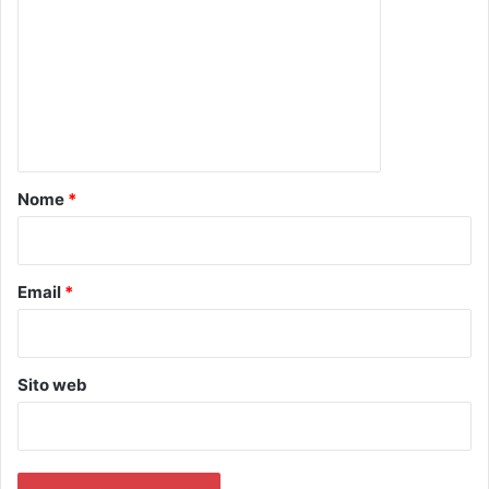
m
m
e
n
t
o
Nome
*
*
Email
*
Sito web