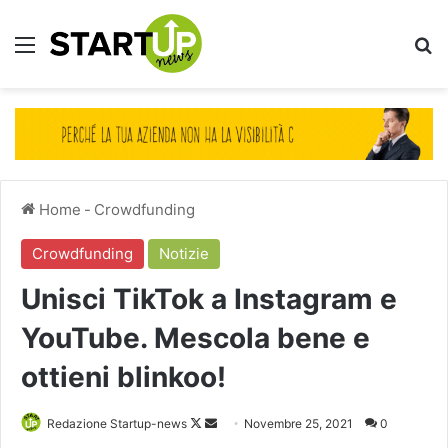
Menu
Ce
Home
-
Crowdfunding
Crowdfunding
Notizie
Unisci TikTok a Instagram e
YouTube. Mescola bene e
ottieni blinkoo!
Follow
Invia
Redazione Startup-news
Novembre 25, 2021
0
on
un'email