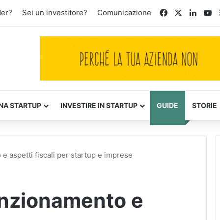
Facebook
X
Linked
Yo
der?
Sei un investitore?
Comunicazione
NA STARTUP
INVESTIRE IN STARTUP
GUIDE
STORIE
e aspetti fiscali per startup e imprese
unzionamento e