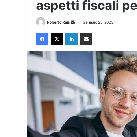
aspetti fiscali p
Invia
Roberto Rais
Gennaio 28, 2023
un'email
Facebook
X
LinkedIn
Condividi via Email