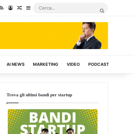
In
u Tube
RSS
Accedi
Articoli Casuali
Barra laterale
CERCA...
AI NEWS
MARKETING
VIDEO
PODCAST
Trova gli ultimi bandi per startup