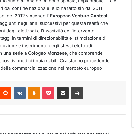
 la stimolazione del midollo spinale, impiantabile. Tale
 dal confine nazionale, e lo ha fatto sin dal 2011
 poi nel 2012 vincendo l’
European Venture Contest
.
raggiunti negli anni successivi per questa realtà che
 degli elettrodi e l’invasività dell’intervento
taggi in termini di direzionabilità e stimolazione di
rimozione e inserimento degli stessi elettrodi
in una sede a Cologno Monzese
, che comprende
spositivi medici impiantabili. Ora stanno procedendo
ivo della commercializzazione nel mercato europeo
interest
Reddit
VKontakte
Odnoklassniki
Pocket
Condividi via Email
Stampa