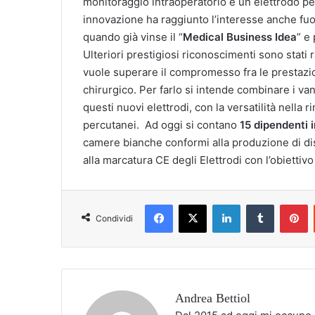
monitoraggio intraoperatorio e un elettrodo per
innovazione ha raggiunto l’interesse anche fuori
quando già vinse il “
Medical Business Idea
” e
Ulteriori prestigiosi riconoscimenti sono stati 
vuole superare il compromesso fra le prestazioni
chirurgico. Per farlo si intende combinare i van
questi nuovi elettrodi, con la versatilità nella 
percutanei. Ad oggi si contano
15 dipendenti 
camere bianche conformi alla produzione di di
alla marcatura CE degli Elettrodi con l’obiett
Facebook
X
LinkedIn
Tumblr
P
Condividi
Andrea Bettiol