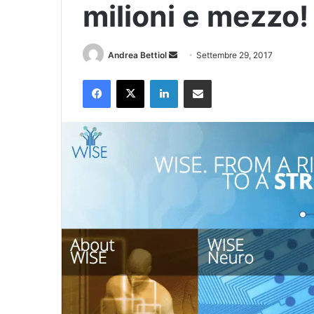
milioni e mezzo!
Invia
Andrea Bettiol
Settembre 29, 2017
un'email
Facebook
X
LinkedIn
Condividi via Email