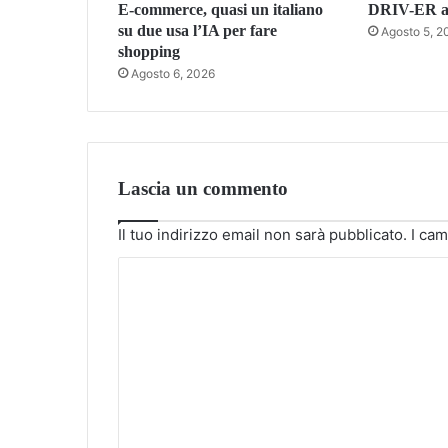
E-commerce, quasi un italiano
DRIV-ER ac
su due usa l’IA per fare
Agosto 5, 2
shopping
Agosto 6, 2026
Lascia un commento
Il tuo indirizzo email non sarà pubblicato.
I cam
C
o
m
m
e
n