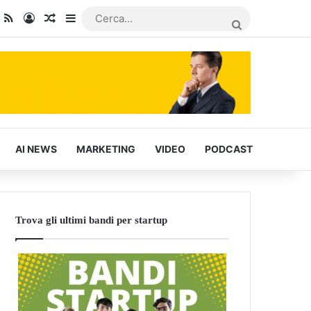
dIn
ou Tube
RSS
Accedi
Articoli Casuali
Barra laterale
CERCA...
AI NEWS
MARKETING
VIDEO
PODCAST
Trova gli ultimi bandi per startup