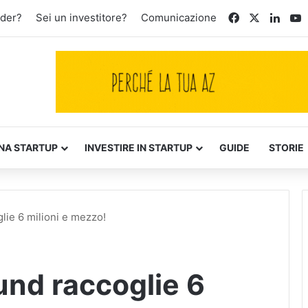
Facebook
X
Linke
Y
nder?
Sei un investitore?
Comunicazione
NA STARTUP
INVESTIRE IN STARTUP
GUIDE
STORIE
glie 6 milioni e mezzo!
ound raccoglie 6