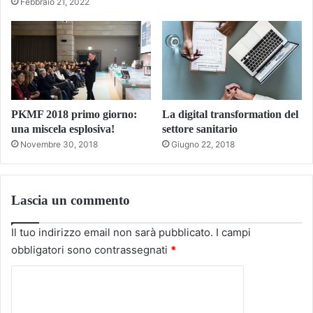
Febbraio 21, 2022
PKMF 2018 primo giorno:
La digital transformation del
una miscela esplosiva!
settore sanitario
Novembre 30, 2018
Giugno 22, 2018
Lascia un commento
Il tuo indirizzo email non sarà pubblicato.
I campi
obbligatori sono contrassegnati
*
C
o