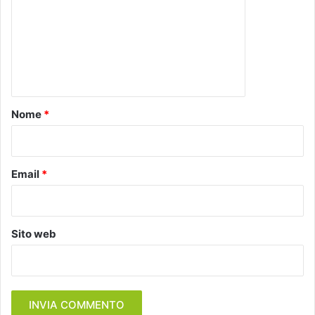
m
m
e
n
t
o
Nome
*
*
Email
*
Sito web