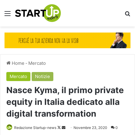
Menu
Ce
Home
-
Mercato
Mercato
Notizie
Nasce Kyma, il primo private
equity in Italia dedicato alla
digital transformation
Follow
Invia
Redazione Startup-news
Novembre 23, 2020
0
on
un'email