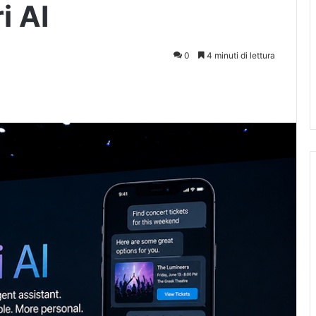
i AI
0
4 minuti di lettura