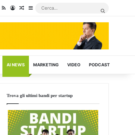
dIn
ou Tube
RSS
Accedi
Articoli Casuali
Barra laterale
CERCA...
AI NEWS
MARKETING
VIDEO
PODCAST
Trova gli ultimi bandi per startup