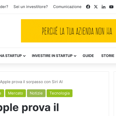
Facebook
X
Linke
Y
nder?
Sei un investitore?
Comunicazione
NA STARTUP
INVESTIRE IN STARTUP
GUIDE
STORIE
ple prova il sorpasso con Siri AI
e
Mercato
Notizie
Tecnologia
le prova il