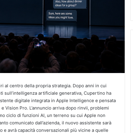
 al centro della propria strategia. Dopo anni in cui
 sull’intelligenza artificiale generativa, Cupertino ha
stente digitale integrata in Apple Intelligence e pensata
e Vision Pro. L’annuncio arriva dopo rinvii, problemi
imo ciclo di funzioni AI, un terreno su cui Apple non
nto comunicato dall’azienda, il nuovo assistente sarà
no e avrà capacità conversazionali più vicine a quelle