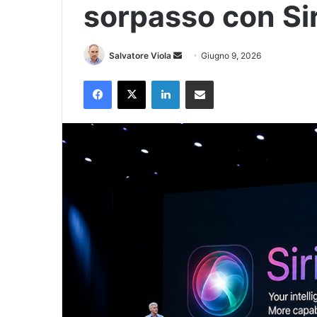
sorpasso con Sir
Invia
Salvatore Viola
Giugno 9, 2026
un'email
Facebook
X
LinkedIn
Condividi via Email