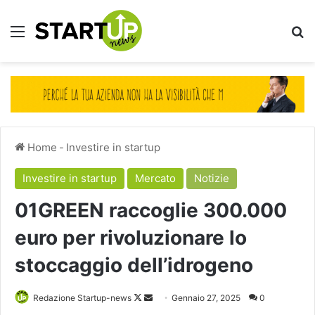
Menu
Ce
Home
-
Investire in startup
Investire in startup
Mercato
Notizie
01GREEN raccoglie 300.000
euro per rivoluzionare lo
stoccaggio dell’idrogeno
Follow
Invia
Redazione Startup-news
Gennaio 27, 2025
0
on
un'email