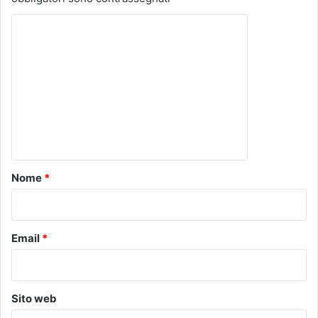
C
o
m
m
e
n
t
o
Nome
*
*
Email
*
Sito web