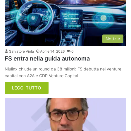
Notizie
Salvatore Viola
Aprile 14, 2026
0
FS entra nella guida autonoma
Niulinx chiude un round da 38 milioni: FS debutta nel venture
capital con A2A e CDP Venture Capital
LEGGI TUTTO