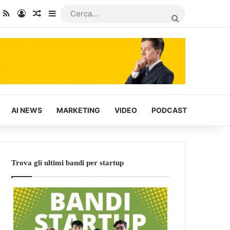
dIn
ou Tube
RSS
Accedi
Articoli Casuali
Barra laterale
CERCA...
AI NEWS
MARKETING
VIDEO
PODCAST
Trova gli ultimi bandi per startup