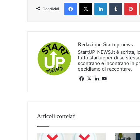
Facebook
X
LinkedIn
Tumblr
P
Condividi
Redazione Startup-news
StartUP-NEWS.it è scritta, i
tutto startupper di se stesse
scontrano e incontrano in p
decidiamo di raccontare.
Facebook
X
LinkedIn
You
Tube
Articoli correlati