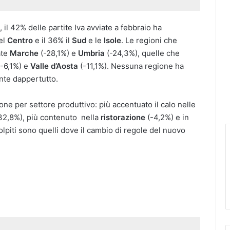
 il 42% delle partite Iva avviate a febbraio ha
del
Centro
e il 36% il
Sud
e le
Isole
. Le regioni che
ate
Marche
(-28,1%) e
Umbria
(-24,3%), quelle che
(-6,1%) e
Valle d’Aosta
(-11,1%). Nessuna regione ha
ente dappertutto.
one per settore produttivo: più accentuato il calo nelle
32,8%), più contenuto nella
ristorazione
(-4,2%) e in
olpiti sono quelli dove il cambio di regole del nuovo