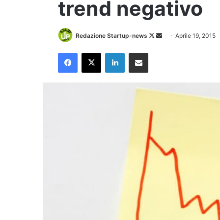
trend negativo
Follow
Invia
Redazione Startup-news
Aprile 19, 2015
on
un'email
Facebook
X
LinkedIn
Condividi via Email
X