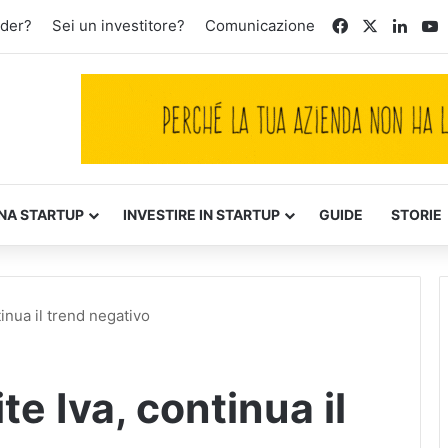
Facebook
X
Linke
Y
nder?
Sei un investitore?
Comunicazione
NA STARTUP
INVESTIRE IN STARTUP
GUIDE
STORIE
tinua il trend negativo
te Iva, continua il