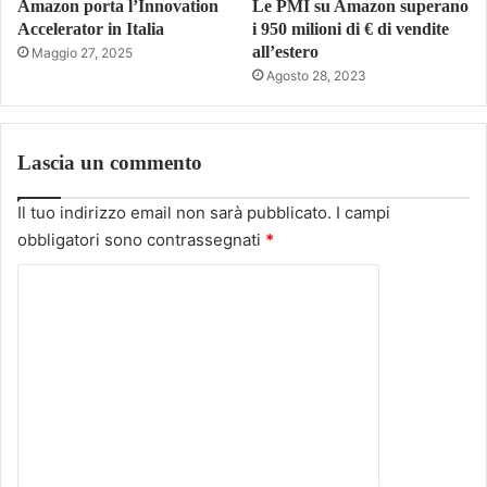
Amazon porta l’Innovation
Le PMI su Amazon superano
Accelerator in Italia
i 950 milioni di € di vendite
all’estero
Maggio 27, 2025
Agosto 28, 2023
Lascia un commento
Il tuo indirizzo email non sarà pubblicato.
I campi
obbligatori sono contrassegnati
*
C
o
m
m
e
n
t