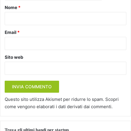
o
Nome
*
*
Email
*
Sito web
Questo sito utilizza Akismet per ridurre lo spam.
Scopri
come vengono elaborati i dati derivati dai commenti
.
Trova gli ultimi bandi per startup