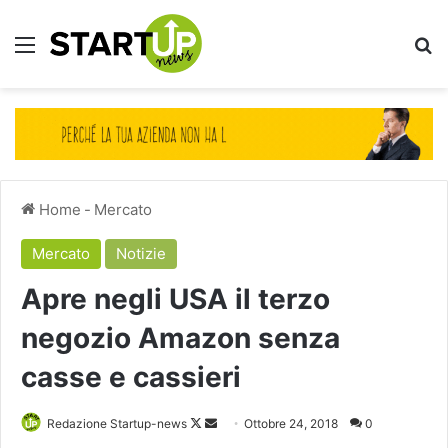
Menu
Ce
Home
-
Mercato
Mercato
Notizie
Apre negli USA il terzo
negozio Amazon senza
casse e cassieri
Follow
Invia
Redazione Startup-news
Ottobre 24, 2018
0
on
un'email