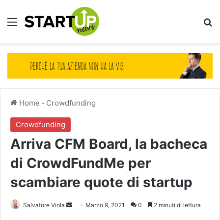
Menu
Ce
Home
-
Crowdfunding
Crowdfunding
Arriva CFM Board, la bacheca
di CrowdFundMe per
scambiare quote di startup
Invia
Salvatore Viola
Marzo 9, 2021
0
2 minuti di lettura
un'email