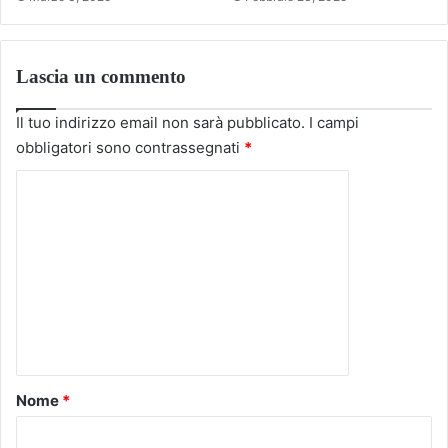
Lascia un commento
Il tuo indirizzo email non sarà pubblicato.
I campi
obbligatori sono contrassegnati
*
C
o
m
m
e
n
t
o
Nome
*
*