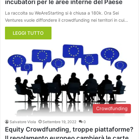
incubatori per le aree interne del Paese
La raccolta su WeAreStarting si è chiusa a 180k. Ora Sei
Ventures vuole diffondere il crowdfunding nei territori in cui…
LEGGI TUTTO
Crowdfunding
Salvatore Viola
Settembre 19, 2022
0
Equity Crowdfunding, troppe piattaforme?
Il regolamento europeo cambierà le carte