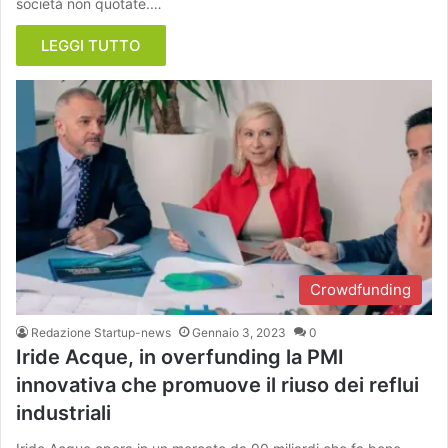
società non quotate.…
LEGGI TUTTO
Crowdfunding
Redazione Startup-news
Gennaio 3, 2023
0
Iride Acque, in overfunding la PMI
innovativa che promuove il riuso dei reflui
industriali