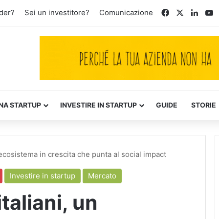
Facebook
X
Linke
Y
der?
Sei un investitore?
Comunicazione
NA STARTUP
INVESTIRE IN STARTUP
GUIDE
STORIE
 ecosistema in crescita che punta al social impact
Investire in startup
Mercato
taliani, un