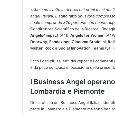
«
Abbiamo svolto la ricerca nei primi mesi del 
angel italiani. È stato fatto un lavoro compless
finale comprende 320 persone che hanno rispo
Condirettore Scientifico della Ricerca. L’indagi
Angels4Impact
(A4I),
Angels for Women
(A4W
Doorway
,
Fondazione Giacomo Brodolini
,
Ita
Molten Rock
e
Social Innovation Teams
(SIT).
Ecco i dati più salienti del report e i commenti
è da poco conclusa in occasione della presenta
I Business Angel operano
Lombardia e Piemonte
Della totalità dei Business Angel Italiani identif
parte in Lombardia e Piemonte ma sono ben ra