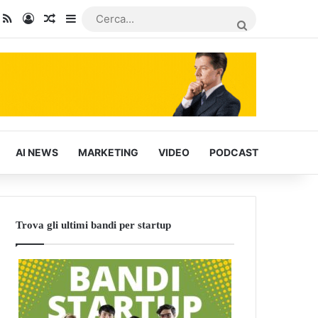
dIn
ou Tube
RSS
Accedi
Articoli Casuali
Barra laterale
CERCA...
AI NEWS
MARKETING
VIDEO
PODCAST
Trova gli ultimi bandi per startup