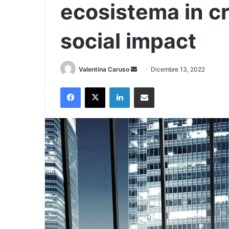
ecosistema in cr
social impact
Invia
Valentina Caruso
Dicembre 13, 2022
un'email
Facebook
X
LinkedIn
Condividi via Email