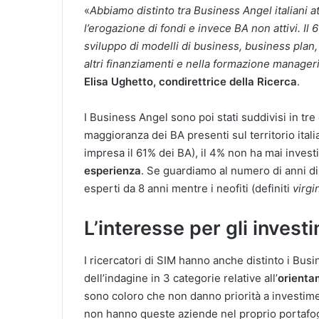
«
Abbiamo distinto tra Business Angel italiani at
l’erogazione di fondi e invece BA non attivi. Il
sviluppo di modelli di business, business plan, 
altri finanziamenti e nella formazione manageri
Elisa Ughetto, condirettrice della Ricerca
.
I Business Angel sono poi stati suddivisi in tre
maggioranza dei BA presenti sul territorio ita
impresa il 61% dei BA), il 4% non ha mai invest
esperienza
. Se guardiamo al numero di anni di a
esperti da 8 anni mentre i neofiti (definiti
virgi
L’interesse per gli invest
I ricercatori di SIM hanno anche distinto i Bus
dell’indagine in 3 categorie relative all’
orienta
sono coloro che non danno priorità a investimen
non hanno queste aziende nel proprio portafo