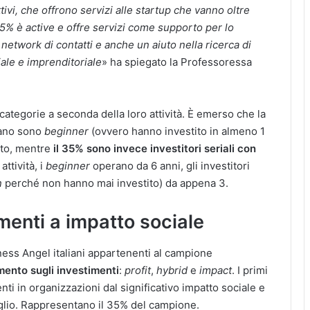
tivi, che offrono servizi alle startup che vanno oltre
 65% è active e offre servizi come supporto per lo
network di contatti e anche un aiuto nella ricerca di
ale e imprenditoriale
» ha spiegato la Professoressa
 categorie a seconda della loro attività. È emerso che la
liano sono
beginner
(ovvero hanno investito in almeno 1
ito, mentre
il 35% sono invece investitori seriali con
ttività, i
beginner
operano da 6 anni, gli investitori
n
perché non hanno mai investito) da appena 3.
imenti a impatto sociale
iness Angel italiani appartenenti al campione
mento sugli investimenti
:
profit
,
hybrid
e
impact
. I primi
ti in organizzazioni dal significativo impatto sociale e
glio. Rappresentano il 35% del campione.