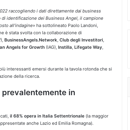
2022 raccogliendo i dati direttamente dai business
o di identificazione dei Business Angel, il campione
sto all’indagine
» ha sottolineato Paolo Landoni,
ne è stata svolta con la collaborazione di
),
BusinessAngels.Network
,
Club degli Investitori
,
lian Angels for Growth
(IAG),
Instilla
,
Lifegate Way
,
 più interessanti emersi durante la tavola rotonda che si
zione della ricerca.
 prevalentemente in
icati,
il 68% opera in Italia Settentrionale
(la maggior
ppresentate anche Lazio ed Emilia Romagna).