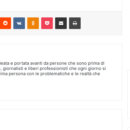
interest
Reddit
VKontakte
Odnoklassniki
Pocket
Condividi via Email
Stampa
deata e portata avanti da persone che sono prima di
, giornalisti e liberi professionisti che ogni giorno si
rima persona con le problematiche e le realtà che