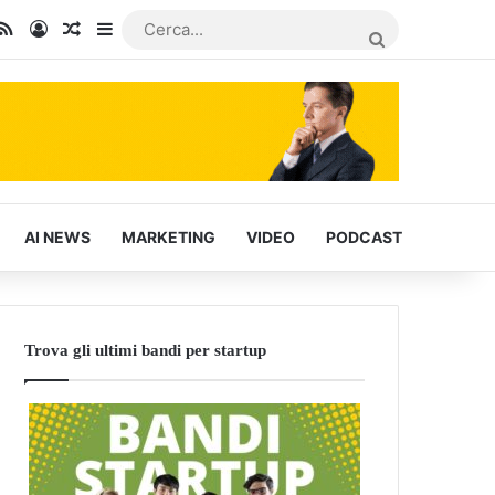
In
u Tube
RSS
Accedi
Articoli Casuali
Barra laterale
CERCA...
AI NEWS
MARKETING
VIDEO
PODCAST
Trova gli ultimi bandi per startup