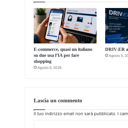
E-commerce, quasi un italiano
DRIV-ER ac
su due usa l’IA per fare
Agosto 5, 2
shopping
Agosto 6, 2026
Lascia un commento
Il tuo indirizzo email non sarà pubblicato.
I cam
C