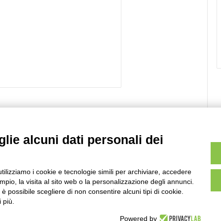
lie alcuni dati personali dei
Sito web
utilizziamo i cookie e tecnologie simili per archiviare, accedere
pio, la visita al sito web o la personalizzazione degli annunci.
, è possibile scegliere di non consentire alcuni tipi di cookie.
 più.
m.
Scopri come vengono elaborati i dati derivati dai
Powered by