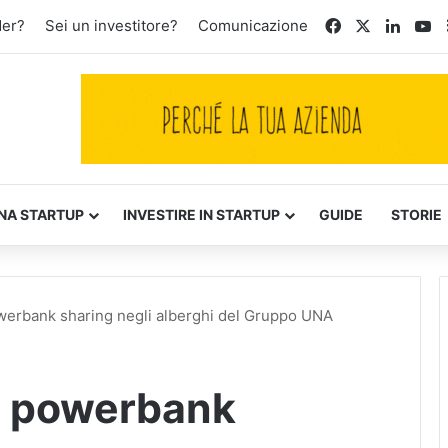
Facebook
X
Linked
Yo
der?
Sei un investitore?
Comunicazione
NA STARTUP
INVESTIRE IN STARTUP
GUIDE
STORIE
owerbank sharing negli alberghi del Gruppo UNA
il powerbank