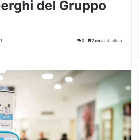
berghi del Gruppo
21
0
2 minuti di lettura