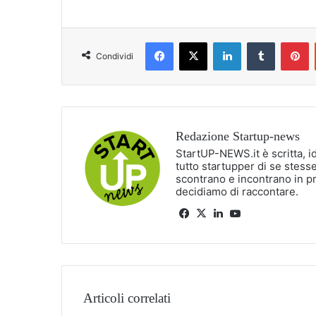
Facebook
X
LinkedIn
Tumblr
P
Condividi
Redazione Startup-news
StartUP-NEWS.it è scritta, i
tutto startupper di se stesse
scontrano e incontrano in p
decidiamo di raccontare.
Facebook
X
LinkedIn
You
Tube
Articoli correlati