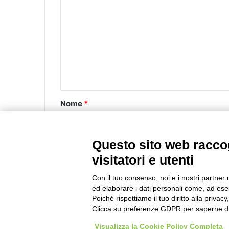
o
m
m
e
n
t
o
Nome
*
*
Questo sito web raccog
Email
*
visitatori e utenti
Con il tuo consenso, noi e i nostri partner 
ed elaborare i dati personali come, ad esem
Poiché rispettiamo il tuo diritto alla privacy
Clicca su preferenze GDPR per saperne di
Questo sito utilizza Akismet per ridurre lo spa
Visualizza la Cookie Policy Completa