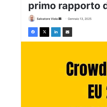
primo rapporto 
Invia
Salvatore Viola
Gennaio 13, 2025
un'email
Facebook
X
LinkedIn
Condividi via Email