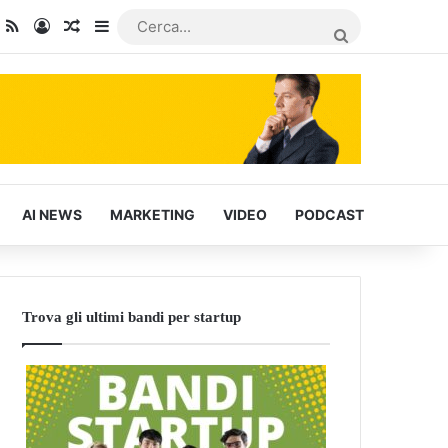
dIn
ou Tube
RSS
Accedi
Articoli Casuali
Barra laterale
CERCA...
AI NEWS
MARKETING
VIDEO
PODCAST
Trova gli ultimi bandi per startup