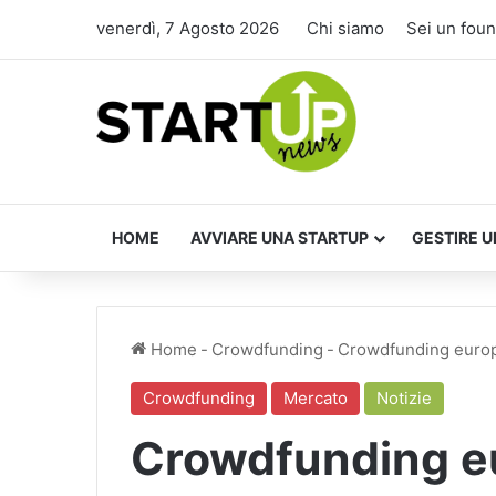
venerdì, 7 Agosto 2026
Chi siamo
Sei un fou
HOME
AVVIARE UNA STARTUP
GESTIRE U
Home
-
Crowdfunding
-
Crowdfunding europ
Crowdfunding
Mercato
Notizie
Crowdfunding eu