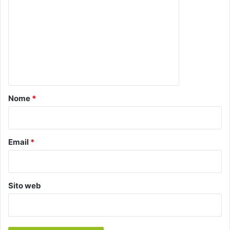
o
m
m
e
n
t
o
Nome
*
*
Email
*
Sito web