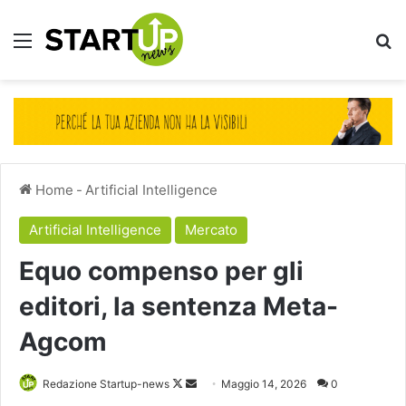
Menu
Ce
Home
-
Artificial Intelligence
Artificial Intelligence
Mercato
Equo compenso per gli
editori, la sentenza Meta-
Agcom
Follow
Invia
Redazione Startup-news
Maggio 14, 2026
0
on
un'email